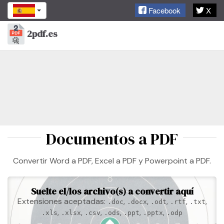
Facebook
X
2pdf.es
Toggl
naviga
Documentos a PDF
Convertir Word a PDF, Excel a PDF y Powerpoint a PDF.
Suelte el/los archivo(s) a convertir aquí
Extensiones aceptadas:
,
,
,
,
,
.doc
.docx
.odt
.rtf
.txt
,
,
,
,
,
,
.xls
.xlsx
.csv
.ods
.ppt
.pptx
.odp